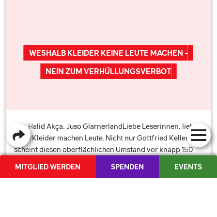
WESHALB KLEIDER KEINE LEUTE MACHEN -
NEIN ZUM VERHÜLLUNGSVERBOT
von Halid Akça, Juso GlarnerlandLiebe Leserinnen, liebe
LeserKleider machen Leute. Nicht nur Gottfried Keller
scheint diesen oberflächlichen Umstand vor knapp 150
Jahren erkannt zu haben, denn ebendiese Tatsache ist
MITGLIED WERDEN
SPENDEN
EVENTS
nun auch im Kanton Glarus von immer grösserer
Aktualität. Wir stimmen …
MEDIEN